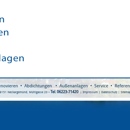
enovieren
•
Abdichtungen
•
Außenanlagen
•
Service
•
Refere
Tel. 06223-71420
 69151 Neckargemünd, Mühlgasse 20 •
|
Impressum
|
Datenschutz
|
Sitema